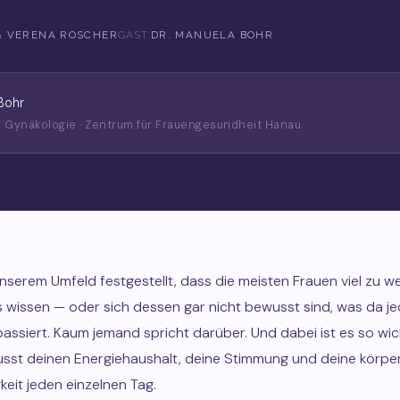
& VERENA ROSCHER
GAST:
DR. MANUELA BOHR
Bohr
ür Gynäkologie · Zentrum für Frauengesundheit Hanau
nserem Umfeld festgestellt, dass die meisten Frauen viel zu w
s wissen — oder sich dessen gar nicht bewusst sind, was da j
assiert. Kaum jemand spricht darüber. Und dabei ist es so wich
lusst deinen Energiehaushalt, deine Stimmung und deine körper
keit jeden einzelnen Tag.