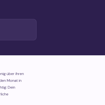
enig über ihren
eden Monat in
tig: Dein
liche