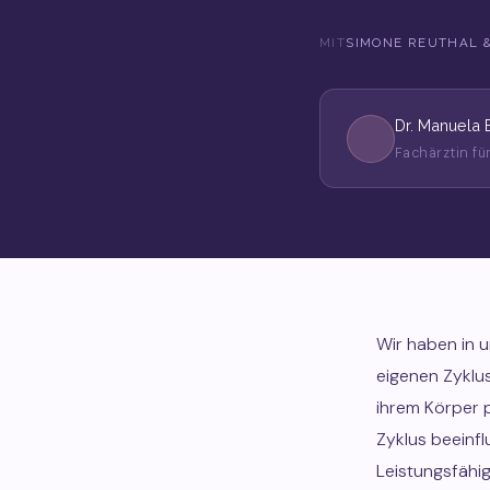
MIT
SIMONE REUTHAL 
Dr. Manuela 
Fachärztin f
Wir haben in u
eigenen Zyklu
ihrem Körper p
Zyklus beeinf
Leistungsfähig