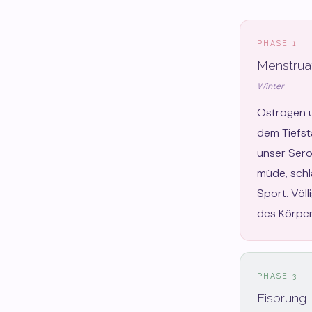
PHASE 1
Menstrua
Winter
Östrogen u
dem Tiefst
unser Sero
müde, schl
Sport. Völl
des Körper
PHASE 3
Eisprung