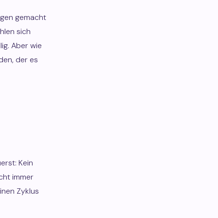
ungen gemacht
hlen sich
ig. Aber wie
den, der es
erst: Kein
icht immer
einen Zyklus