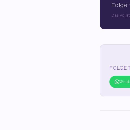
Folge 
Das volls
FOLGE 
What