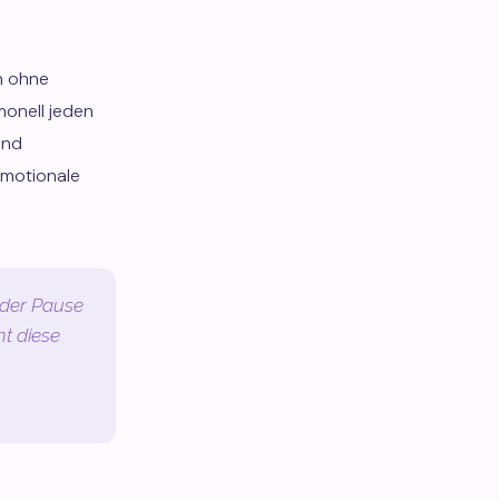
en ohne
monell jeden
und
emotionale
 der Pause
t diese