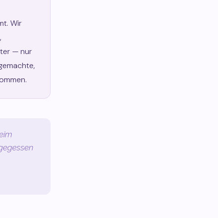
t. Wir
,
hter — nur
ngemachte,
kommen.
beim
 gegessen