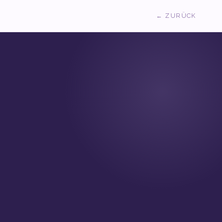
← ZURÜCK