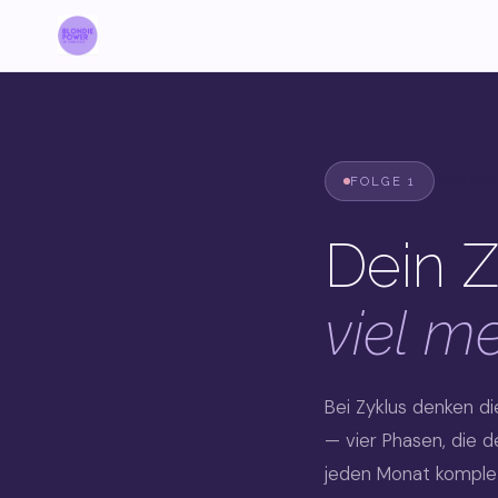
Blondie
FOLGE 1
Dein Z
viel m
Bei Zyklus denken di
— vier Phasen, die d
jeden Monat komple