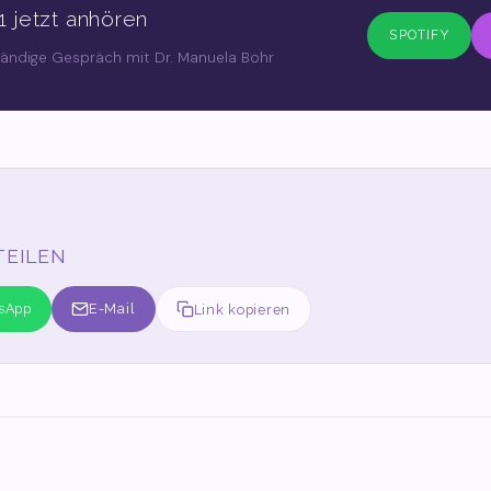
1 jetzt anhören
SPOTIFY
tändige Gespräch mit Dr. Manuela Bohr
TEILEN
sApp
E-Mail
Link kopieren