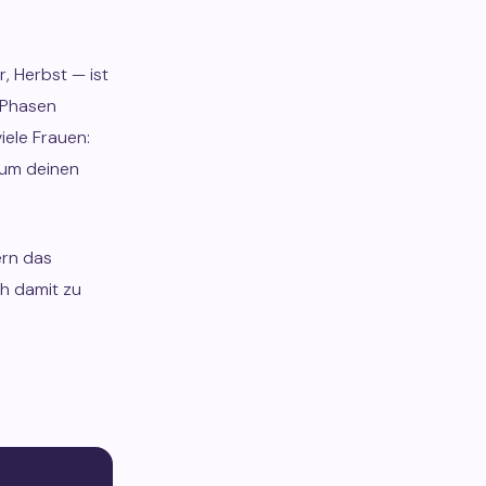
r, Herbst — ist
n Phasen
ele Frauen:
, um deinen
ern das
h damit zu