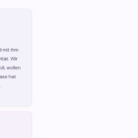
 mit ihm
ität. Wir
oll, wollen
ase hat
.