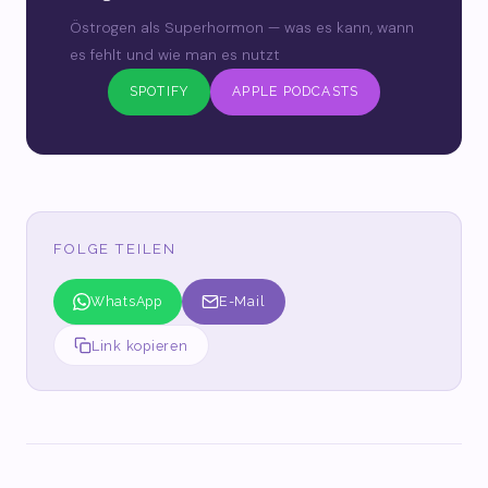
Östrogen als Superhormon — was es kann, wann
es fehlt und wie man es nutzt
SPOTIFY
APPLE PODCASTS
FOLGE TEILEN
WhatsApp
E-Mail
Link kopieren