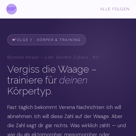
ALLE FOLGEN
FOLGE 7 · KÖRPER & TRAINING
Blondie Power – Leb' Deinen Zyklus · #7
Vergiss die Waage –
trainiere für
deinen
Körpertyp.
Fast täglich bekommt Verena Nachrichten: Ich will
abnehmen. Ich will diese Zahl auf der Waage. Aber
die Zahl sagt dir gar nichts. Was wirklich zählt — und
wie du als ektomorpher, mesomorpher oder