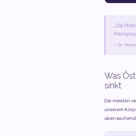
„Die Präm
Menopause
— Dr. Manu
Was Ös
sinkt
Die meisten v
unserem Körpe
überraschend 