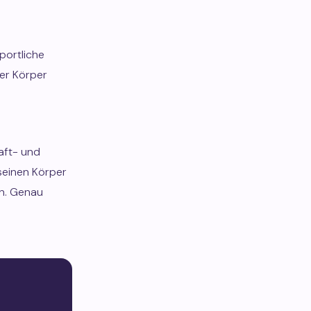
portliche
der Körper
raft- und
seinen Körper
en. Genau