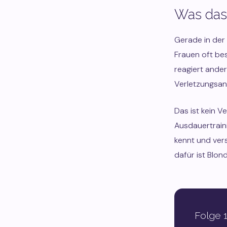
Was das
Gerade in der 
Frauen oft bes
reagiert ande
Verletzungsanfä
Das ist kein V
Ausdauertrain
kennt und ver
dafür ist Blon
Folge 1