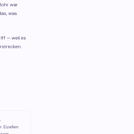
 Bohr war
 das, was
iff — weil es
rstrecken.
o
. Eizellen
tiven