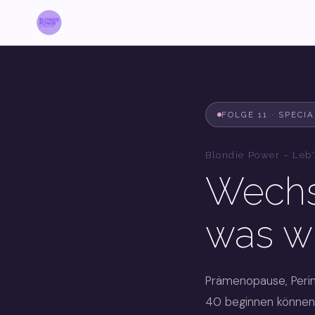
FOLGE 11 · SPEC
Blondie Power – Leb'
Wechs
was wi
Prämenopause, Peri
40 beginnen können.