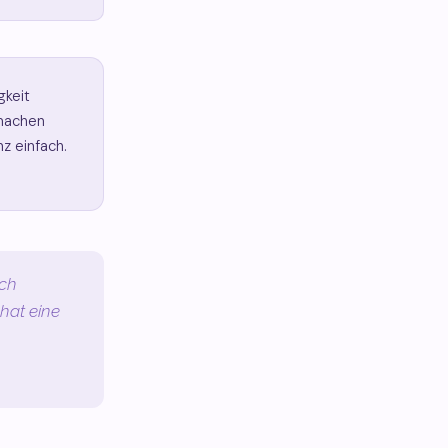
gkeit
 machen
z einfach.
ich
 hat eine