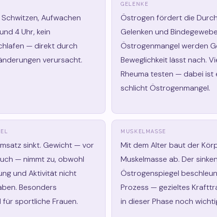
GELENKE
s Schwitzen, Aufwachen
Östrogen fördert die Durch
und 4 Uhr, kein
Gelenken und Bindegewebe.
hlafen — direkt durch
Östrogenmangel werden Gel
nderungen verursacht.
Beweglichkeit lässt nach. Vi
Rheuma testen — dabei ist 
schlicht Östrogenmangel.
EL
MUSKELMASSE
msatz sinkt. Gewicht — vor
Mit dem Alter baut der Kör
auch — nimmt zu, obwohl
Muskelmasse ab. Der sinke
ung und Aktivität nicht
Östrogenspiegel beschleun
aben. Besonders
Prozess — gezieltes Krafttr
 für sportliche Frauen.
in dieser Phase noch wichti