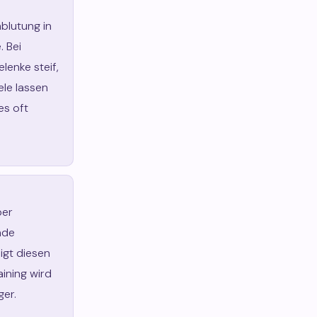
blutung in
 Bei
enke steif,
ele lassen
es oft
per
nde
igt diesen
aining wird
ger.