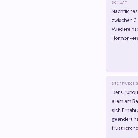
SCHLAF
Nächtliche
zwischen 3 
Wiedereinsc
Hormonverä
STOFFWECHS
Der Grundu
allem am B
sich Ernähr
geändert h
frustrierend