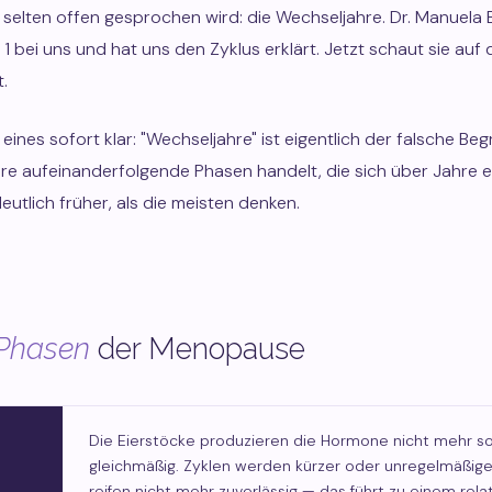
 selten offen gesprochen wird: die Wechseljahre. Dr. Manuela
 1 bei uns und hat uns den Zyklus erklärt. Jetzt schaut sie auf
.
eines sofort klar: "Wechseljahre" ist eigentlich der falsche Begr
re aufeinanderfolgende Phasen handelt, die sich über Jahre e
deutlich früher, als die meisten denken.
Phasen
der Menopause
Die Eierstöcke produzieren die Hormone nicht mehr s
gleichmäßig. Zyklen werden kürzer oder unregelmäßiger
reifen nicht mehr zuverlässig — das führt zu einem rela