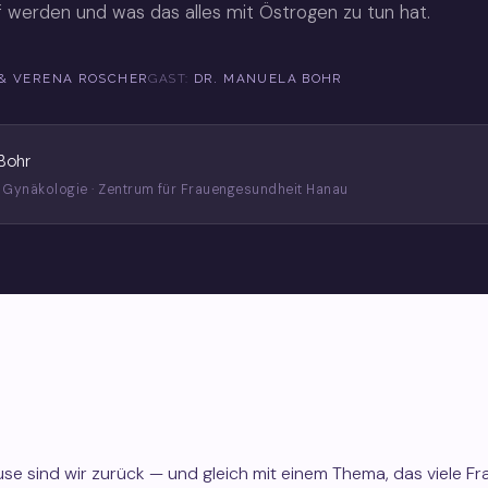
 werden und was das alles mit Östrogen zu tun hat.
 & VERENA ROSCHER
GAST:
DR. MANUELA BOHR
Bohr
r Gynäkologie · Zentrum für Frauengesundheit Hanau
se sind wir zurück — und gleich mit einem Thema, das viele F