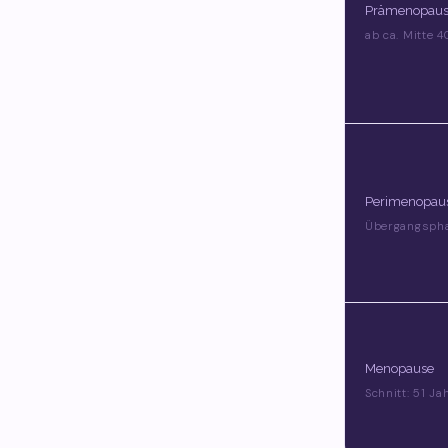
Prämenopau
ab ca. Mitte 4
Perimenopau
Übergangsph
Menopause
Schnitt: 51 Ja