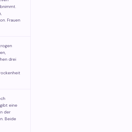
abnimmt.
,
on. Frauen
trogen
en,
hen drei
rockenheit
och
gibt eine
in der
n. Beide