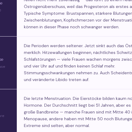
se
Östrogenüberschuss, weil das Progesteron als erstes 
0
Typische Symptome: Brustspannen, stärkere Blutungen
Zwischenblutungen, Kopfschmerzen vor der Menstruati
können in dieser Phase noch schwanger werden.
Die Perioden werden seltener. Jetzt sinkt auch das Ös
merklich. Hitzewallungen beginnen, nächtliches Schwitz
Schlafstörungen — viele Frauen wachen morgens zwisc
se
und vier Uhr auf und finden keinen Schlaf mehr.
ase
Stimmungsschwankungen nehmen zu. Auch Scheident
und veränderte Libido treten auf.
Die letzte Menstruation. Die Eierstöcke bilden kaum n
Hormone. Der Durchschnitt liegt bei 51 Jahren, aber es 
große Bandbreite — manche Frauen sind mit Mitte 40 
hre
Menopause, andere haben mit Mitte 50 noch Blutunge
Extreme sind selten, aber normal.