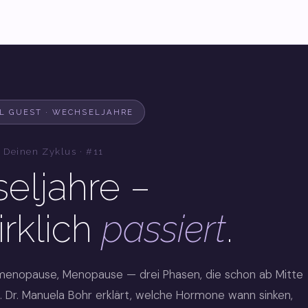
IAL GUEST · WECHSELJAHRE
 Deinen Zyklus · #11
eljahre –
rklich
passiert
.
menopause, Menopause — drei Phasen, die schon ab Mitte
 Dr. Manuela Bohr erklärt, welche Hormone wann sinken,